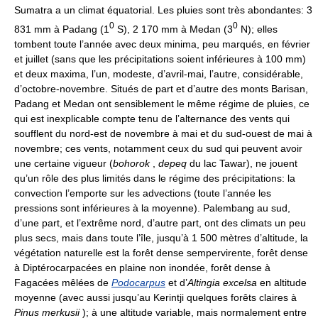
Sumatra a un climat équatorial. Les pluies sont très abondantes: 3
0
0
831 mm à Padang (1
S), 2 170 mm à Medan (3
N); elles
tombent toute l’année avec deux minima, peu marqués, en février
et juillet (sans que les précipitations soient inférieures à 100 mm)
et deux maxima, l’un, modeste, d’avril-mai, l’autre, considérable,
d’octobre-novembre. Situés de part et d’autre des monts Barisan,
Padang et Medan ont sensiblement le même régime de pluies, ce
qui est inexplicable compte tenu de l’alternance des vents qui
soufflent du nord-est de novembre à mai et du sud-ouest de mai à
novembre; ces vents, notamment ceux du sud qui peuvent avoir
une certaine vigueur (
bohorok
,
depeq
du lac Tawar), ne jouent
qu’un rôle des plus limités dans le régime des précipitations: la
convection l’emporte sur les advections (toute l’année les
pressions sont inférieures à la moyenne). Palembang au sud,
d’une part, et l’extrême nord, d’autre part, ont des climats un peu
plus secs, mais dans toute l’île, jusqu’à 1 500 mètres d’altitude, la
végétation naturelle est la forêt dense sempervirente, forêt dense
à Diptérocarpacées en plaine non inondée, forêt dense à
Fagacées mêlées de
Podocarpus
et d’
Altingia excelsa
en altitude
moyenne (avec aussi jusqu’au Kerintji quelques forêts claires à
Pinus merkusii
); à une altitude variable, mais normalement entre