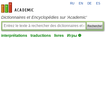
RU
EN
DE
ES
fr-academic.com
Dictionnaires et Encyclopédies sur 'Academic'
Recherche!
interprétations
traductions
livres
Игры ⚽