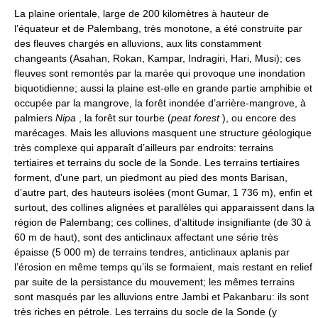
La plaine orientale, large de 200 kilomètres à hauteur de
l’équateur et de Palembang, très monotone, a été construite par
des fleuves chargés en alluvions, aux lits constamment
changeants (Asahan, Rokan, Kampar, Indragiri, Hari, Musi); ces
fleuves sont remontés par la marée qui provoque une inondation
biquotidienne; aussi la plaine est-elle en grande partie amphibie et
occupée par la mangrove, la forêt inondée d’arrière-mangrove, à
palmiers
Nipa
, la forêt sur tourbe (
peat forest
), ou encore des
marécages. Mais les alluvions masquent une structure géologique
très complexe qui apparaît d’ailleurs par endroits: terrains
tertiaires et terrains du socle de la Sonde. Les terrains tertiaires
forment, d’une part, un piedmont au pied des monts Barisan,
d’autre part, des hauteurs isolées (mont Gumar, 1 736 m), enfin et
surtout, des collines alignées et parallèles qui apparaissent dans la
région de Palembang; ces collines, d’altitude insignifiante (de 30 à
60 m de haut), sont des anticlinaux affectant une série très
épaisse (5 000 m) de terrains tendres, anticlinaux aplanis par
l’érosion en même temps qu’ils se formaient, mais restant en relief
par suite de la persistance du mouvement; les mêmes terrains
sont masqués par les alluvions entre Jambi et Pakanbaru: ils sont
très riches en pétrole. Les terrains du socle de la Sonde (y