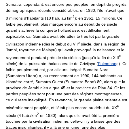
Sumatra, cependant, est encore peu peuplée, en dépit de progrès
démographiques récents considérables: en 1930, l’île n’avait que
2
8 millions d’habitants (18 hab. au km
); en 1961, 15 millions. Ce
faible peuplement, plus marqué encore au début de ce siècle
quand s’achève la conquête hollandaise, est difficilement
explicable, car Sumatra avait été atteinte très tôt par la grande
e
civilisation indienne (dès le début du VII
siècle, dans la région de
Jambi, royaume de Malayu) qui avait provoqué la naissance et le
e
rayonnement pendant près de six siècles (jusqu’à la fin du XIII
siècle) de la puissante thalassocratie de Crivijaya (
Palembang
). Ce
faible peuplement est, par ailleurs, inégal: Sumatra Nord
(Sumatera Utara) a, au recensement de 1990, 144 habitants au
kilomètre carré, Sumatra Ouest (Sumatera Barat) 80, alors que la
province de Jambi n’en a que 45 et la province de Riau 34. Or les
parties peuplées sont pour une part des régions montagneuses,
ce qui reste inexpliqué. En revanche, la grande plaine orientale est
e
misérablement peuplée, et l’était plus encore au début du XX
2
siècle (4 hab./km
en 1930), alors qu’elle avait été la première
touchée par la civilisation indienne; celle-ci n’y a laissé que des
traces insignifiantes; il y a là une énigme, une des plus