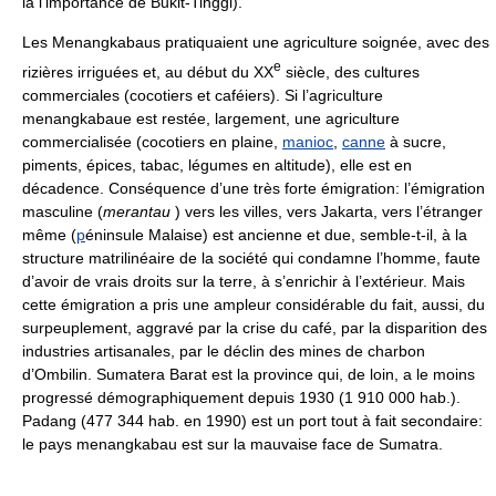
là l’importance de Bukit-Tinggi).
Les Menangkabaus pratiquaient une agriculture soignée, avec des
e
rizières irriguées et, au début du XX
siècle, des cultures
commerciales (cocotiers et caféiers). Si l’agriculture
menangkabaue est restée, largement, une agriculture
commercialisée (cocotiers en plaine,
manioc
,
canne
à sucre,
piments, épices, tabac, légumes en altitude), elle est en
décadence. Conséquence d’une très forte émigration: l’émigration
masculine (
merantau
) vers les villes, vers Jakarta, vers l’étranger
même (
p
éninsule Malaise) est ancienne et due, semble-t-il, à la
structure matrilinéaire de la société qui condamne l’homme, faute
d’avoir de vrais droits sur la terre, à s’enrichir à l’extérieur. Mais
cette émigration a pris une ampleur considérable du fait, aussi, du
surpeuplement, aggravé par la crise du café, par la disparition des
industries artisanales, par le déclin des mines de charbon
d’Ombilin. Sumatera Barat est la province qui, de loin, a le moins
progressé démographiquement depuis 1930 (1 910 000 hab.).
Padang (477 344 hab. en 1990) est un port tout à fait secondaire:
le pays menangkabau est sur la mauvaise face de Sumatra.