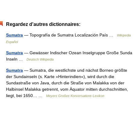
Regardez d'autres dictionnaires:
Sumatra
— Topografía de Sumatra Localización País …
Wikipedia
Español
Sumatra
— Gewässer Indischer Ozean Inselgruppe Große Sunda
Inseln …
Deutsch Wikipedia
Sumatra
— Sumatra, die westlichste und nächst Borneo größte
der Sundainseln (s. Karte »Hinterindien«), wird durch die
Sundastraße von Java, durch die Straße von Malakka von der
Halbinsel Malakka getrennt, vom Äquator mitten durchschnitten,
liegt, bei 1650… …
Meyers Großes Konversations-Lexikon