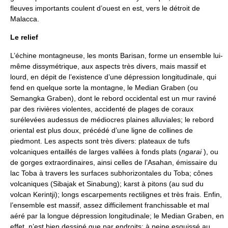
fleuves importants coulent d’ouest en est, vers le détroit de
Malacca.
Le relief
L’échine montagneuse, les monts Barisan, forme un ensemble lui-
même dissymétrique, aux aspects très divers, mais massif et
lourd, en dépit de l’existence d’une dépression longitudinale, qui
fend en quelque sorte la montagne, le Median Graben (ou
Semangka Graben), dont le rebord occidental est un mur raviné
par des rivières violentes, accidenté de plages de coraux
surélevées audessus de médiocres plaines alluviales; le rebord
oriental est plus doux, précédé d’une ligne de collines de
piedmont. Les aspects sont très divers: plateaux de tufs
volcaniques entaillés de larges vallées à fonds plats (
ngarai
), ou
de gorges extraordinaires, ainsi celles de l’Asahan, émissaire du
lac Toba à travers les surfaces subhorizontales du Toba; cônes
volcaniques (Sibajak et Sinabung); karst à pitons (au sud du
volcan Kerintji); longs escarpements rectilignes et très frais. Enfin,
l’ensemble est massif, assez difficilement franchissable et mal
aéré par la longue dépression longitudinale; le Median Graben, en
effet, n’est bien dessiné que par endroits: à peine esquissé au