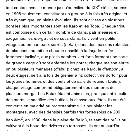
e
tout contact avec le monde jusqu’au milieu du XIX
siècle, soumis
en 1908 seulement, constituent un groupe à la fois très original et
très dynamique, en pleine évolution. Ils sont divisés en six tribus
dont les plus importantes sont les Karo et les Toba. Chaque tribu
est composée d’un certain nombre de clans, patrilinéaires et
exogames, les
merga
, et de sous-clans. Ils vivent en petits
villages ou en hameaux serrés (
huta
), dans des maisons robustes
de planches, au toit de chaume ensellé, à la façade ornée
fortement inclinée, aux pilotis nombreux et forts formant une sorte
de grande cage où sont enfermés les porcs; chaque maison abrite
un ou plusieurs ménages (
djabu
); chez les Karo, le
djambor
, à
deux étages, sert à la fois de grenier à riz collectif, de dortoir pour
les jeunes hommes et des veufs et de salle de réunion (
balé
);
chaque village comprend obligatoirement des membres de
plusieurs merga. Les Batak étaient animistes, pratiquaient le culte
des morts, le sacrifice des buffles, la chasse aux têtes; ils ont été
convertis en majorité au protestantisme. Ils peuplaient les
montagnes, avec des densités parfois très fortes (plus de 200
2
hab./km
, en 1930, dans la plaine de Baligi), faisant des brûlis ou
cultivant à la houe des rizières en terrasses. Ils ont aujourd’hui