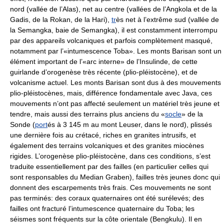
nord (vallée de l’Alas), net au centre (vallées de l’Angkola et de la
Gadis, de la Rokan, de la Hari),
tr
ès net à l’extrême sud (vallée de
la Semangka, baie de Semangka), il est constamment interrompu
par des appareils volcaniques et parfois complètement masqué,
notamment par l’«intumescence Toba». Les monts Barisan sont un
élément important de l’«arc interne» de l’Insulinde, de cette
guirlande d’orogenèse très récente (plio-pléistocène), et de
volcanisme actuel. Les monts Barisan sont dus à des mouvements
plio-pléistocènes, mais, différence fondamentale avec Java, ces
mouvements n’ont pas affecté seulement un matériel très jeune et
tendre, mais aussi des terrains plus anciens du «
socle
» de la
Sonde (
port
és à 3 145 m au mont Leuser, dans le nord), plissés
une dernière fois au crétacé, riches en granites intrusifs, et
également des terrains volcaniques et des granites miocènes
rigides. L’orogenèse plio-pléistocène, dans ces conditions, s’est
traduite essentiellement par des failles (en particulier celles qui
sont responsables du Median Graben), failles très jeunes donc qui
donnent des escarpements très frais. Ces mouvements ne sont
pas terminés: des coraux quaternaires ont été surélevés; des
failles ont fracturé l’intumescence quaternaire du Toba; les
séismes sont fréquents sur la côte orientale (Bengkulu). Il en