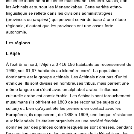
influence indienne ni influence musulmane; Deutéro-Malais, dont
les Achinais et surtout les Menangkabau. Cette variété ethno-
linguistique se reflète dans les divisions administratigves
(provinces ou
propinsi
) qui peuvent servir de base à une étude
régionale, d’autant que les provinces ont une assez forte
autonomie.
Les régions
L’Atjéh
À l’extrême nord, l’Atjéh a 3 416 156 habitants au recensement de
1990, soit 61,67 habitants au kilomètre carré. La population
dominante est le groupe achinais. Les Achinais n’ont pas d’unité
ethnique. Ils sont divisés en nombreuses tribus, mais parlent une
même langue qui s’écrit avac un alphabet arabe: l’influence
culturelle arabe est considérable. Les Achinais sont farouchement
musulmans (ils offrirent en 1869 de se reconnaître sujets du
sultan) et, bien qu’ayant été les premiers en contact avec les
Européens, ils opposèrent, de 1898 à 1909, une longue résistance
aux Hollandais. Ils étaient organisés en une société féodale,
dominée par des princes contre lesquels se sont dressés, pendant
l’occupation japonaise et les premiers mois de la République, les