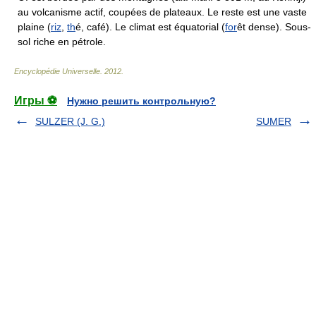
au volcanisme actif, coupées de plateaux. Le reste est une vaste
plaine (
riz
,
th
é, café). Le climat est équatorial (
for
êt dense). Sous-
sol riche en pétrole.
Encyclopédie Universelle
.
2012
.
Игры ⚽
Нужно решить контрольную?
SULZER (J. G.)
SUMER