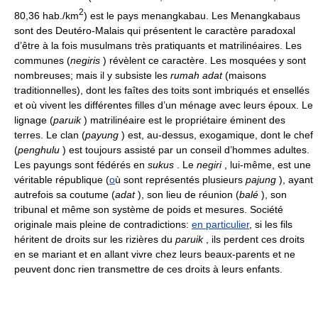
2
80,36 hab./km
) est le pays menangkabau. Les Menangkabaus
sont des Deutéro-Malais qui présentent le caractère paradoxal
d’être à la fois musulmans très pratiquants et matrilinéaires. Les
communes (
negiris
) révèlent ce caractère. Les mosquées y sont
nombreuses; mais il y subsiste les
rumah adat
(maisons
traditionnelles), dont les faîtes des toits sont imbriqués et ensellés
et où vivent les différentes filles d’un ménage avec leurs époux. Le
lignage (
paruik
) matrilinéaire est le propriétaire éminent des
terres. Le clan (
payung
) est, au-dessus, exogamique, dont le chef
(
penghulu
) est toujours assisté par un conseil d’hommes adultes.
Les payungs sont fédérés en
sukus
. Le
negiri
, lui-même, est une
véritable république (
o
ù sont représentés plusieurs
pajung
), ayant
autrefois sa coutume (
adat
), son lieu de réunion (
balé
), son
tribunal et même son système de poids et mesures. Société
originale mais pleine de contradictions:
en particulier
, si les fils
héritent de droits sur les rizières du
paruik
, ils perdent ces droits
en se mariant et en allant vivre chez leurs beaux-parents et ne
peuvent donc rien transmettre de ces droits à leurs enfants.