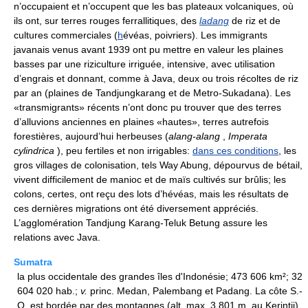
n’occupaient et n’occupent que les bas plateaux volcaniques, où
ils ont, sur terres rouges ferrallitiques, des
ladang
de riz et de
cultures commerciales (
h
évéas, poivriers). Les immigrants
javanais venus avant 1939 ont pu mettre en valeur les plaines
basses par une riziculture irriguée, intensive, avec utilisation
d’engrais et donnant, comme à Java, deux ou trois récoltes de riz
par an (plaines de Tandjungkarang et de Metro-Sukadana). Les
«transmigrants» récents n’ont donc pu trouver que des terres
d’alluvions anciennes en plaines «hautes», terres autrefois
forestières, aujourd’hui herbeuses (
alang-alang
,
Imperata
cylindrica
), peu fertiles et non irrigables:
dans ces conditions
, les
gros villages de colonisation, tels Way Abung, dépourvus de bétail,
vivent difficilement de manioc et de maïs cultivés sur brûlis; les
colons, certes, ont reçu des lots d’hévéas, mais les résultats de
ces dernières migrations ont été diversement appréciés.
L’agglomération Tandjung Karang-Teluk Betung assure les
relations avec Java.
Sumatra
la plus occidentale des grandes îles d'Indonésie; 473 606 km²; 32
604 020 hab.;
v.
princ. Medan, Palembang et Padang. La côte S.-
O. est bordée par des montagnes (alt. max. 3 801 m, au Kerintji)