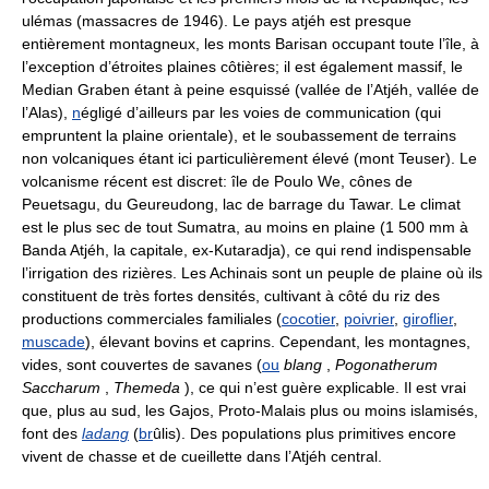
ulémas (massacres de 1946). Le pays atjéh est presque
entièrement montagneux, les monts Barisan occupant toute l’île, à
l’exception d’étroites plaines côtières; il est également massif, le
Median Graben étant à peine esquissé (vallée de l’Atjéh, vallée de
l’Alas),
n
égligé d’ailleurs par les voies de communication (qui
empruntent la plaine orientale), et le soubassement de terrains
non volcaniques étant ici particulièrement élevé (mont Teuser). Le
volcanisme récent est discret: île de Poulo We, cônes de
Peuetsagu, du Geureudong, lac de barrage du Tawar. Le climat
est le plus sec de tout Sumatra, au moins en plaine (1 500 mm à
Banda Atjéh, la capitale, ex-Kutaradja), ce qui rend indispensable
l’irrigation des rizières. Les Achinais sont un peuple de plaine où ils
constituent de très fortes densités, cultivant à côté du riz des
productions commerciales familiales (
cocotier
,
poivrier
,
giroflier
,
muscade
), élevant bovins et caprins. Cependant, les montagnes,
vides, sont couvertes de savanes (
ou
blang
,
Pogonatherum
Saccharum
,
Themeda
), ce qui n’est guère explicable. Il est vrai
que, plus au sud, les Gajos, Proto-Malais plus ou moins islamisés,
font des
ladang
(
br
ûlis). Des populations plus primitives encore
vivent de chasse et de cueillette dans l’Atjéh central.